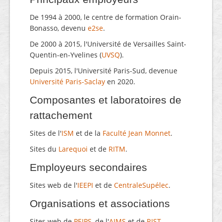
De 1994 à 2000, le centre de formation Orain-
Bonasso, devenu
e2se
.
De 2000 à 2015, l'Université de Versailles Saint-
Quentin-en-Yvelines (
UVSQ
).
Depuis 2015, l'Université Paris-Sud, devenue
Université Paris-Saclay
en 2020.
Composantes et laboratoires de
rattachement
Sites de l'
ISM
et de la
Faculté Jean Monnet
.
Sites du
Larequoi
et de
RITM
.
Employeurs secondaires
Sites web de l'
IEEP
I
et de
CentraleSupélec
.
Organisations et associations
Sites web de
PEIPS
, de l'
AIMS
et de
RIST
.